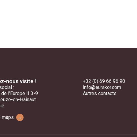
z-nous visite !
+32 (0) 69 66 96 90
social :
info@eurakor.com
 de l’Europe II 3-9
Autres contacts
Leuze-en-Hainaut
ue
e maps
→