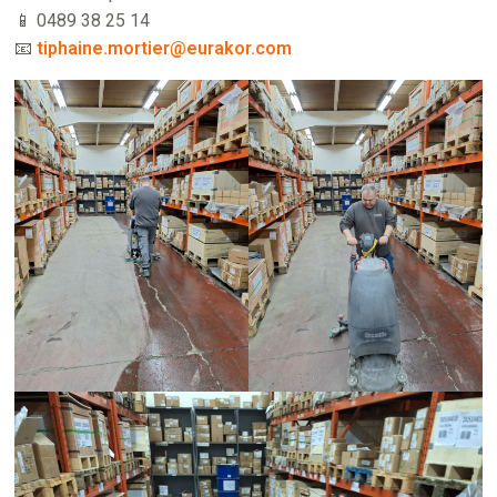
📱 0489 38 25 14
📧
tiphaine.mortier@eurakor.com