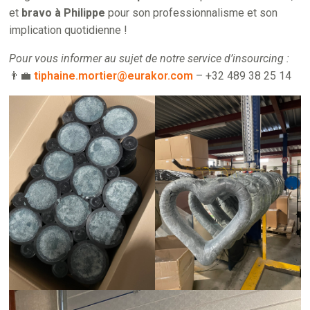
et
bravo à Philippe
pour son professionnalisme et son
implication quotidienne !
Pour vous informer au sujet de notre service d’insourcing :
👨‍💼
tiphaine.mortier@eurakor.com
– +32 489 38 25 14