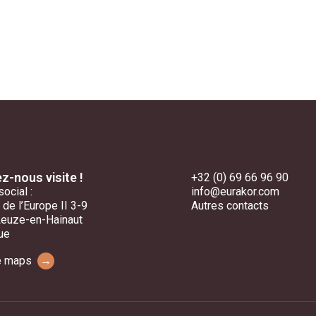
z-nous visite !
+32 (0) 69 66 96 90
social :
info@eurakor.com
 de l’Europe II 3-9
Autres contacts
Leuze-en-Hainaut
ue
e maps
→